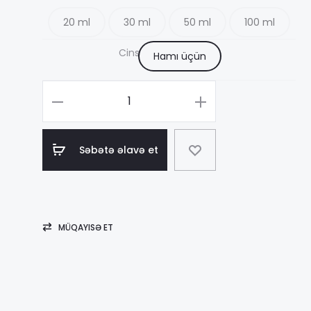
20 ml
30 ml
50 ml
100 ml
15
Cins
Hamı üçün
–
Məhsul
sayı
75
Viktor
Səbətə əlavə et
&
Rolf
Lavender
Illusion
MÜQAYISƏ ET