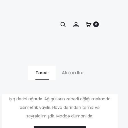
Axtarış
Account
0
Təsvir
Akkordlar
апазон
İşıq dərini ağardır. Ağ güllərin zəhərli ağlığı məkanda
asimetrik yayılır. Hava dərindən təmiz və
seyrəldilmişdir. Maddə dumanlıdır.
н: