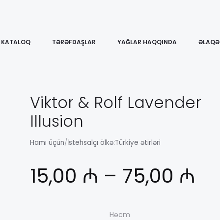
KATALOQ
TƏRƏFDAŞLAR
YAĞLAR HAQQINDA
ƏLAQƏ
Viktor & Rolf Lavender
Illusion
Hamı üçün
/
İstehsalçı ölkə:
Türkiye ətirləri
Ди
15,00
₼
–
75,00
₼
це
Həcm