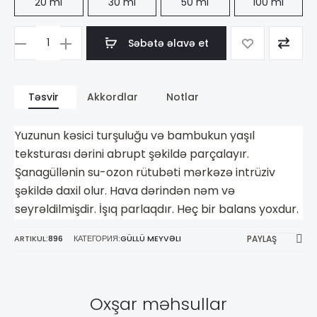
20 ml
30 ml
50 ml
100 ml
Səbətə əlavə et
Məhsul
sayı
Trussardi
Təsvir
Akkordlar
Notlar
Trussardi
Delicate
Yuzunun kəsici turşuluğu və bambukun yaşıl
Rose
teksturası dərini abrupt şəkildə parçalayır.
Şanagüllənin su-ozon rütubəti mərkəzə intrüziv
şəkildə daxil olur. Hava dərindən nəm və
seyrəldilmişdir. İşıq parlaqdır. Heç bir balans yoxdur.
ARTIKUL:
896
КАТЕГОРИЯ:
GÜLLÜ MEYVƏLI
PAYLAŞ
Oxşar məhsullar