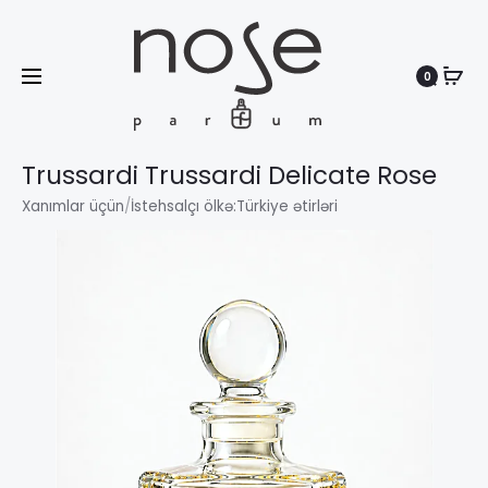
0
Search
Trussardi Trussardi Delicate Rose
Xanımlar üçün
/
İstehsalçı ölkə:
Türkiye ətirləri