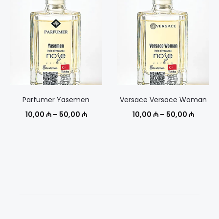
137,00
50,00 ₼
Parfumer Yasemen
Versace Versace Woman
Диапазон
Диапаз
10,00
₼
–
50,00
₼
10,00
₼
–
50,00
₼
цен:
цен:
10,00 ₼
10,00 
–
–
50,00 ₼
50,00 