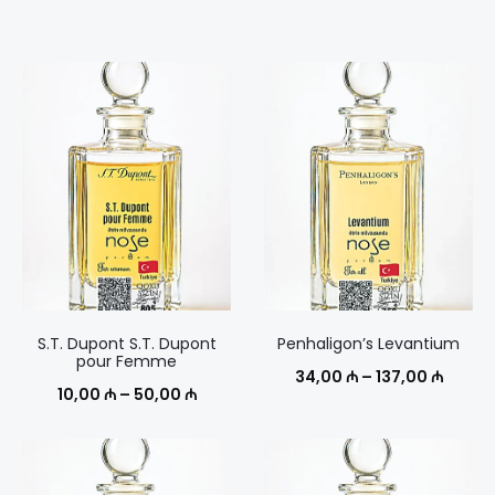
S.T. Dupont S.T. Dupont
Penhaligon’s Levantium
pour Femme
Диапа
34,00
₼
–
137,00
₼
Диапазон
10,00
₼
–
50,00
₼
цен:
цен:
34,00
10,00 ₼
–
–