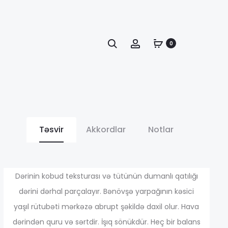
Axtarış
Account
0
Təsvir
Akkordlar
Notlar
иапазон
Dərinin kobud teksturası və tütünün dumanlı qatılığı
dərini dərhal parçalayır. Bənövşə yarpağının kəsici
yaşıl rütubəti mərkəzə abrupt şəkildə daxil olur. Hava
ен:
dərindən quru və sərtdir. İşıq sönükdür. Heç bir balans