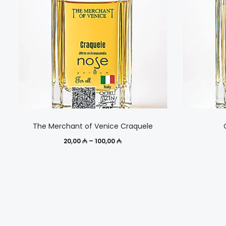
Этот
The Merchant of Venice Craquele
товар
Диапазон
20,00
₼
–
100,00
₼
имеет
цен:
несколько
20,00 ₼
вариаций.
–
Опции
100,00 ₼
можно
выбрать