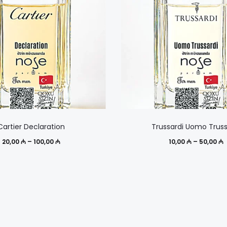
Этот
Cartier Declaration
Trussardi Uomo Truss
товар
Диапазон
Д
20,00
₼
–
100,00
₼
10,00
₼
–
50,00
₼
имеет
цен:
ц
несколько
20,00 ₼
1
вариаций.
–
Опции
100,00 ₼
5
можно
выбрать