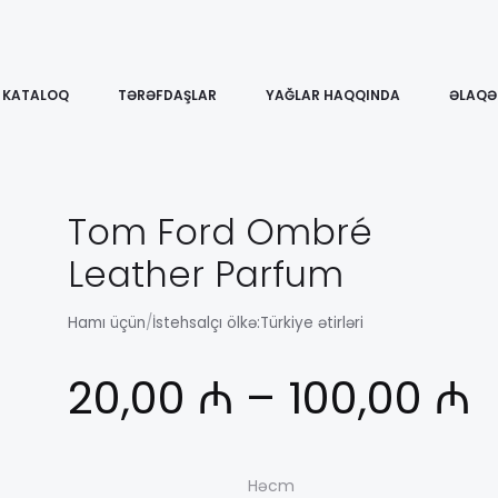
KATALOQ
TƏRƏFDAŞLAR
YAĞLAR HAQQINDA
ƏLAQƏ
Tom Ford Ombré
Leather Parfum
Hamı üçün
/
İstehsalçı ölkə:
Türkiye ətirləri
Д
20,00
₼
–
100,00
₼
ц
Həcm