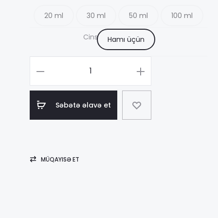
20 ml
30 ml
50 ml
100 ml
2
Cins
Hamı üçün
Məhsul
sayı
1
Tom
Səbətə əlavə et
Ford
Ombré
Leather
Parfum
MÜQAYISƏ ET