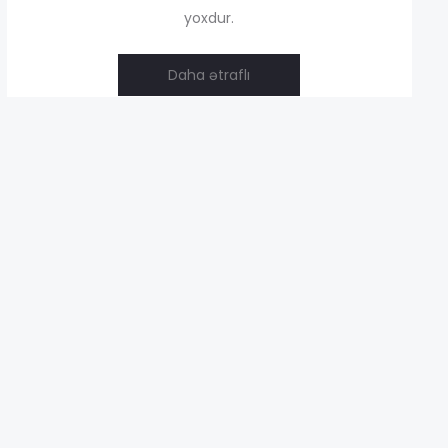
yoxdur.
0,00 ₼
Daha ətraflı
–
00,00 ₼