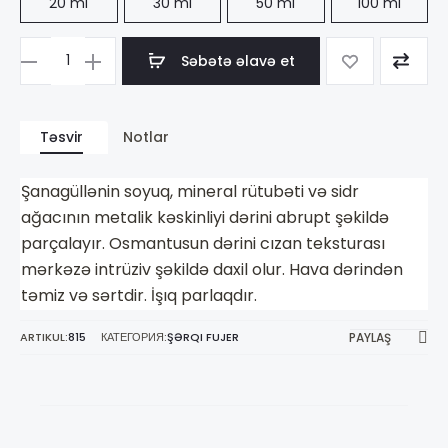
20 ml
30 ml
50 ml
100 ml
Səbətə əlavə et
Məhsul
sayı
Shaik
Təsvir
Notlar
Sochi
Onyx
Şanagüllənin soyuq, mineral rütubəti və sidr
for
ağacının metalik kəskinliyi dərini abrupt şəkildə
Women
parçalayır. Osmantusun dərini cızan teksturası
mərkəzə intrüziv şəkildə daxil olur. Hava dərindən
təmiz və sərtdir. İşıq parlaqdır.
ARTIKUL:
815
КАТЕГОРИЯ:
ŞƏRQI FUJER
PAYLAŞ