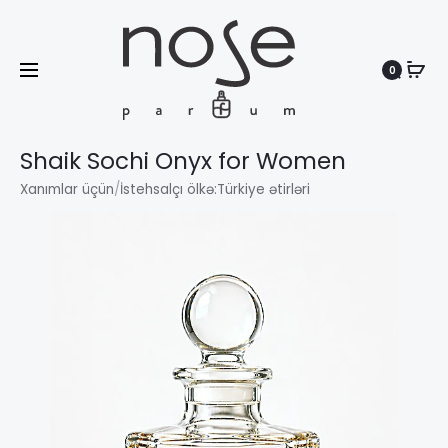
0
Search
Shaik Sochi Onyx for Women
Xanımlar üçün
/
İstehsalçı ölkə:
Türkiye ətirləri