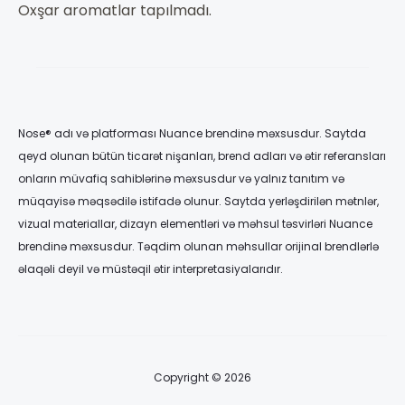
Oxşar aromatlar tapılmadı.
Nose® adı və platforması Nuance brendinə məxsusdur. Saytda
qeyd olunan bütün ticarət nişanları, brend adları və ətir referansları
onların müvafiq sahiblərinə məxsusdur və yalnız tanıtım və
müqayisə məqsədilə istifadə olunur. Saytda yerləşdirilən mətnlər,
vizual materiallar, dizayn elementləri və məhsul təsvirləri Nuance
brendinə məxsusdur. Təqdim olunan məhsullar orijinal brendlərlə
əlaqəli deyil və müstəqil ətir interpretasiyalarıdır.
Copyright © 2026