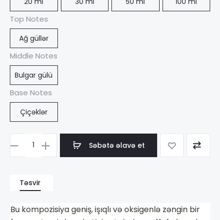
20 ml
30 ml
50 ml
100 ml
Top Notes
Ağ güllər
Middle Notes
Bulgar gülü
Base Notes
Çiçəklər
Səbətə əlavə et
Məhsul
sayı
Parfumer
Təsvir
Sunny
Mirning
Bu kompozisiya geniş, işıqlı və oksigenlə zəngin bir