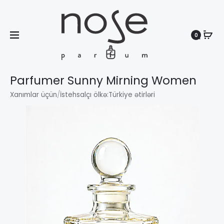
0
Search
Parfumer Sunny Mirning Women
Xanımlar üçün
/
İstehsalçı ölkə:
Türkiye ətirləri