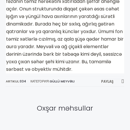
Women
fəzanın təmiz hərəkətini xatırladan şəffaf ahənglə
açılır. Onun strukturunda diqqət çəkən əsas cəhət
işığın və yüngül hava axınlarının yaratdığı sürətli
dinamikadır. Burada heç bir sıxlıq, ağırlıq gətirən
qatranlar və ya qaranlıq künclər yoxdur. Ümumi fon
təmiz xətlərlə cızılmış, az qala şüşə qədər hamar bir
aura yaradır. Meyvəli və ağ çiçəkli elementlər
dərinin üzərində bərk bir təbəqə kimi deyil, səssizcə
yoxa çıxan səhər şehi kimi uzanır. Bu, tamamilə
sərbəst və obyektiv mühitdir.
ARTIKUL:
034
КАТЕГОРИЯ:
GÜLLÜ MEYVƏLI
PAYLAŞ
Oxşar məhsullar