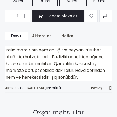
20 ml
30 ml
50 ml
100 ml
Səbətə əlavə et
Məhsul
sayı
Paloma
Təsvir
Akkordlar
Notlar
Picasso
Paloma
Palıd mamırının nəm acılığı və heyvani rütubət
Picasso
otağı dərhal zəbt edir. Bu, fiziki cəhətdən ağır və
kələ-kötür bir mühitdir. Qərənfilin kəsici istiliyi
mərkəzə abrupt şəkildə daxil olur. Hava dərindən
nəm və hərəkətsizdir. İşıq sönükdür.
ARTIKUL:
749
КАТЕГОРИЯ:
ŞIPR GÜLLÜ
PAYLAŞ
Oxşar məhsullar