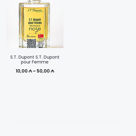
50,00 ₼
50,00 
S.T. Dupont S.T. Dupont
pour Femme
Диапазон
10,00
₼
–
50,00
₼
цен:
10,00 ₼
–
50,00 ₼