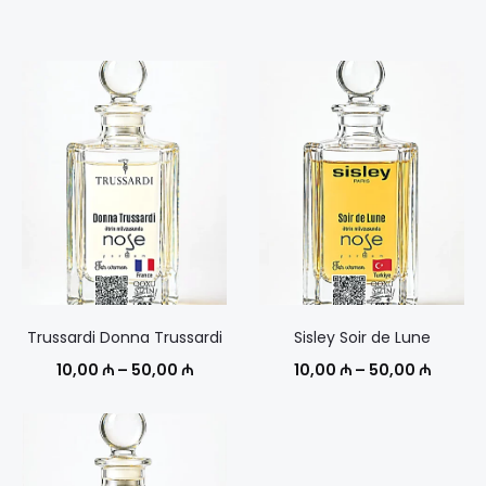
Trussardi Donna Trussardi
Sisley Soir de Lune
Диапазон
Диапаз
10,00
₼
–
50,00
₼
10,00
₼
–
50,00
₼
цен:
цен:
10,00 ₼
10,00 
–
–