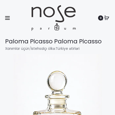
0
Search
Paloma Picasso Paloma Picasso
Xanımlar üçün
/
İstehsalçı ölkə:
Türkiye ətirləri