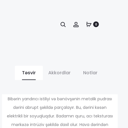
Axtarış
Account
0
Təsvir
Akkordlar
Notlar
апазон
Bibərin yandırıcı istiliyi və bənövşənin metalik pudrası
dərini abrupt şəkildə parçalayır. Bu, dərini kəsən
elektrikli bir soyuqluqdur. Badamın quru, acı teksturası
н:
mərkəzə intrüziv şəkildə daxil olur. Hava dərindən