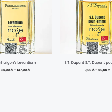
Этот
nhaligon’s Levantium
S.T. Dupont S.T. Dupont p
товар
Диапазон
Д
34,00
₼
–
137,00
₼
10,00
₼
–
50,00
₼
имеет
цен:
ц
несколько
34,00 ₼
1
вариаций.
–
Опции
137,00 ₼
5
можно
выбрать