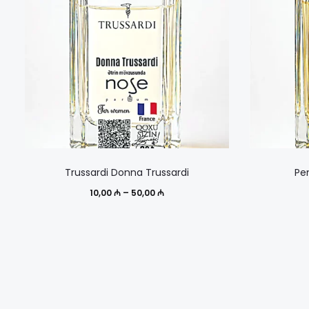
Этот
Trussardi Donna Trussardi
Pe
товар
Диапазон
10,00
₼
–
50,00
₼
имеет
цен:
несколько
10,00 ₼
вариаций.
–
Опции
50,00 ₼
можно
выбрать