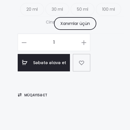
20 ml
30 ml
50 ml
100 ml
12
Cins
Xanımlar üçün
–
Məhsul
sayı
49
Paco
Səbətə əlavə et
Rabanne
Ultraviolet
MÜQAYISƏ ET