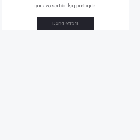
quru və sərtdir. İşıq parlaqdır.
,00 ₼
Daha ətraflı
,00 ₼