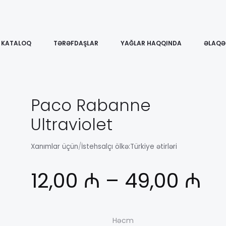
KATALOQ
TƏRƏFDAŞLAR
YAĞLAR HAQQINDA
ƏLAQƏ
Paco Rabanne
Ultraviolet
Xanımlar üçün
/
İstehsalçı ölkə:
Türkiye ətirləri
Ди
12,00
₼
–
49,00
₼
це
Həcm