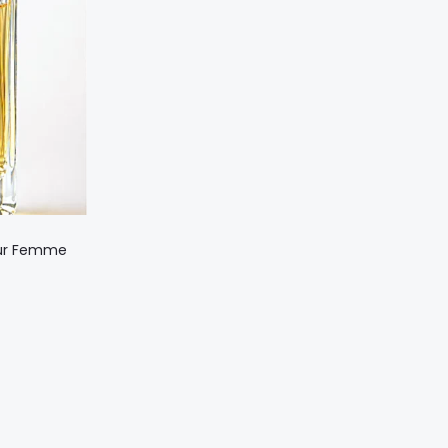
Этот
our Femme
товар
иапазон
имеет
ен:
несколько
0,00 ₼
вариаций.
–
Опции
0,00 ₼
можно
выбрать