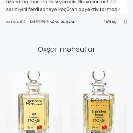
uzanaraq məsafə hissi yaradır. Bu, xarici mühitin
sərinliyini fərdi sahəyə köçürən obyektiv formadır.
ARTIKUL:
010
КАТЕГОРИЯ:
AĞAC ƏDƏVALI
PAYLAŞ
Oxşar məhsullar