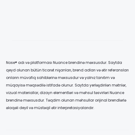
15,00 ₼
50,00
–
–
75,00 ₼
250,0
Nose® adı və platforması Nuance brendinə məxsusdur. Saytda
qeyd olunan bütün ticarət nişanları, brend adları və ətir referansları
onların müvafiq sahiblərinə məxsusdur və yalnız tanıtım və
müqayisə məqsədilə istifadə olunur. Saytda yerləşdirilən mətnlər,
vizual materiallar, dizayn elementləri və məhsul təsvirləri Nuance
brendinə məxsusdur. Təqdim olunan məhsullar orijinal brendlərlə
əlaqəli deyil və müstəqil ətir interpretasiyalarıdır.