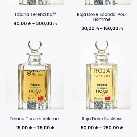
Tiziana Terenzi Kaff
Roja Dove Scandal Pour
Homme
Диапазон
40,00
₼
–
200,00
₼
Диапа
30,00
₼
–
150,00
₼
цен:
цен:
40,00 ₼
30,00
–
–
200,00 ₼
150,00
Tiziana Terenzi Velorum
Roja Dove Reckless
Диапазон
Диапа
15,00
₼
–
75,00
₼
50,00
₼
–
250,00
₼
цен:
цен: