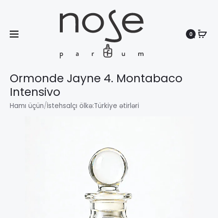
0
Search
Ormonde Jayne 4. Montabaco
Intensivo
Hamı üçün
/
İstehsalçı ölkə:
Türkiye ətirləri