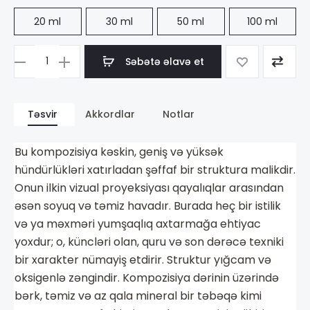
20 ml
30 ml
50 ml
100 ml
Səbətə əlavə et
Məhsul
sayı
Ormonde
Təsvir
Akkordlar
Notlar
Jayne
4.
Bu kompozisiya kəskin, geniş və yüksək
Montabaco
hündürlükləri xatırladan şəffaf bir struktura malikdir.
Intensivo
Onun ilkin vizual proyeksiyası qayalıqlar arasından
əsən soyuq və təmiz havadır. Burada heç bir istilik
və ya məxməri yumşaqlıq axtarmağa ehtiyac
yoxdur; o, küncləri olan, quru və son dərəcə texniki
bir xarakter nümayiş etdirir. Struktur yığcam və
oksigenlə zəngindir. Kompozisiya dərinin üzərində
bərk, təmiz və az qala mineral bir təbəqə kimi