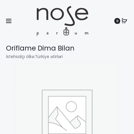
0
Search
Oriflame Dima Bilan
İstehsalçı ölkə:
Türkiye ətirləri