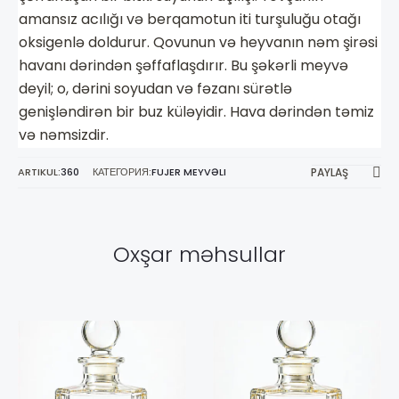
amansız acılığı və berqamotun iti turşuluğu otağı
oksigenlə doldurur. Qovunun və heyvanın nəm şirəsi
havanı dərindən şəffaflaşdırır. Bu şəkərli meyvə
deyil; o, dərini soyudan və fəzanı sürətlə
genişləndirən bir buz küləyidir. Hava dərindən təmiz
və nəmsizdir.
ARTIKUL:
360
КАТЕГОРИЯ:
FUJER MEYVƏLI
PAYLAŞ
Oxşar məhsullar