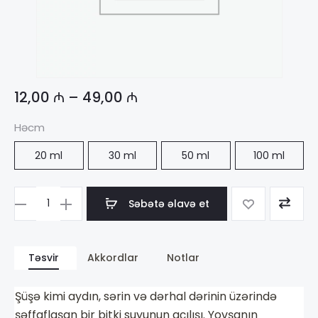
12,00
₼
–
49,00
₼
Həcm
20 ml
30 ml
50 ml
100 ml
Səbətə əlavə et
Məhsul
sayı
Oriflame
Təsvir
Akkordlar
Notlar
Dima
Bilan
Şüşə kimi aydın, sərin və dərhal dərinin üzərində
şəffaflaşan bir bitki suyunun açılışı. Yovşanın