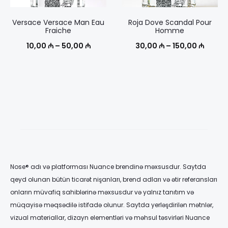
Versace Versace Man Eau
Roja Dove Scandal Pour
Fraiche
Homme
Диапазон
Диапа
10,00
₼
–
50,00
₼
30,00
₼
–
150,00
₼
цен:
цен:
10,00 ₼
30,00
–
–
50,00 ₼
150,00
Nose® adı və platforması Nuance brendinə məxsusdur. Saytda
qeyd olunan bütün ticarət nişanları, brend adları və ətir referansları
onların müvafiq sahiblərinə məxsusdur və yalnız tanıtım və
müqayisə məqsədilə istifadə olunur. Saytda yerləşdirilən mətnlər,
vizual materiallar, dizayn elementləri və məhsul təsvirləri Nuance