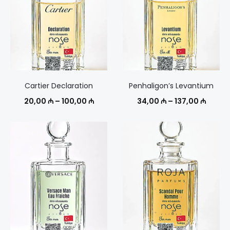
Cartier Declaration
Penhaligon’s Levantium
Диапазон
Диапа
20,00
₼
–
100,00
₼
34,00
₼
–
137,00
₼
цен:
цен:
20,00 ₼
34,00
–
–
100,00 ₼
137,00