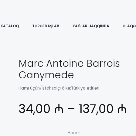
KATALOQ
TƏRƏFDAŞLAR
YAĞLAR HAQQINDA
ƏLAQƏ
Marc Antoine Barrois
Ganymede
Hamı üçün
/
İstehsalçı ölkə:
Türkiye ətirləri
Д
34,00
₼
–
137,00
₼
ц
Həcm