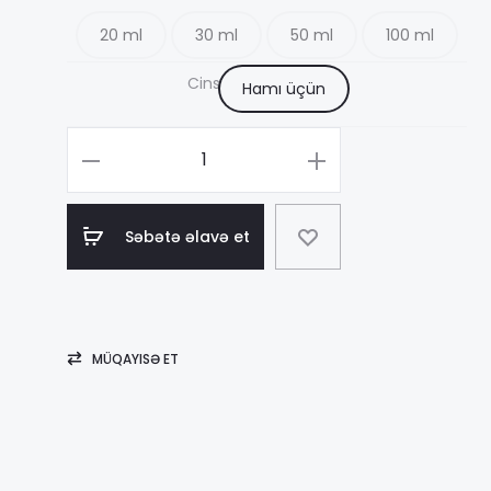
20 ml
30 ml
50 ml
100 ml
3
Cins
Hamı üçün
–
Məhsul
sayı
1
Marc
Səbətə əlavə et
Antoine
Barrois
Ganymede
MÜQAYISƏ ET