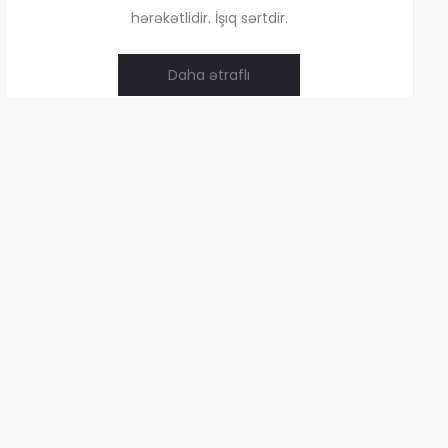
hərəkətlidir. İşıq sərtdir.
4,00 ₼
Daha ətraflı
37,00 ₼