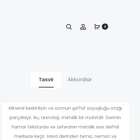
Axtarış
Account
0
Təsvir
Akkordlar
иапазон
Mineral kəskinliyin və ozonun şəffaf soyuqluğu otağı
parçalayır. Bu, texnoloji, metalik bir mühitdir. Dərinin
hamar teksturası və zəfəranın metalik səsi dərhal
ен:
mərkəzə keçir. Hava dərindən təmiz, nəmsiz və