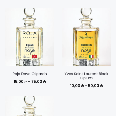
Roja Dove Oligarch
Yves Saint Laurent Black
Opium
Диапазон
15,00
₼
–
75,00
₼
Диапаз
10,00
₼
–
50,00
₼
цен:
цен:
15,00 ₼
10,00 
–
–
75,00 ₼