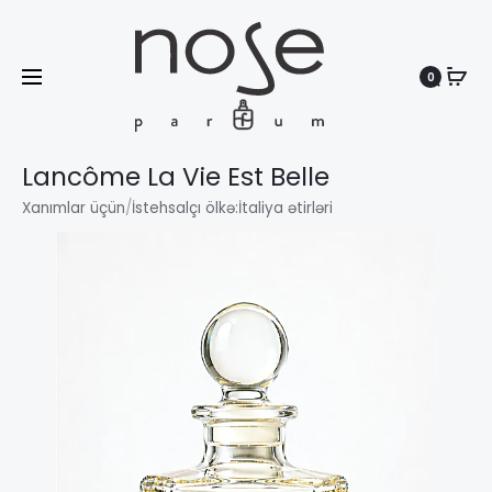
0
Search
Lancôme La Vie Est Belle
Xanımlar üçün
/
İstehsalçı ölkə:
İtaliya ətirləri