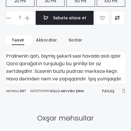
20 ml
30 ml
50 ml
100 ml
Səbətə əlavə et
Məhsul
sayı
Lancôme
Təsvir
Akkordlar
Notlar
La
Vie
Pralinenin qatı, bişmiş şəkərli səsi havada asılı qalır.
Est
Qara qarağatın turşuluğu bu şirinliyi bir az
Belle
sərtdəşdirir. Süsənin buzlu pudrası mərkəzə keçir.
Hava dərindən nəm və yapışqandır. İşıq yumşaqdır.
ARTIKUL:
597
КАТЕГОРИЯ:
GÜLLÜ MEYVƏLI ŞIRIN
PAYLAŞ
Oxşar məhsullar