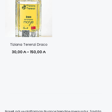
50,00 
Tiziana Terenzi Draco
Диапазон
30,00
₼
–
150,00
₼
цен:
30,00 ₼
–
150,00 ₼
Nose® adı və platforması Nuance brendinə məxsusdur. Saytda