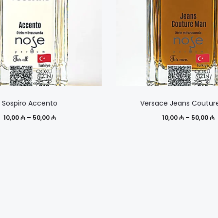
Этот
Sospiro Accento
Versace Jeans Coutur
товар
Диапазон
Д
10,00
₼
–
50,00
₼
10,00
₼
–
50,00
₼
имеет
цен:
ц
несколько
10,00 ₼
1
вариаций.
–
Опции
50,00 ₼
5
можно
выбрать
на