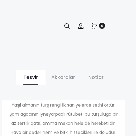
Axtarış
Account
0
Təsvir
Akkordlar
Notlar
апазон
Yaşıl almanın turş rəngi ilk saniyələrdə səthi örtür.
Şam ağacının iynəyarpaqlı rütubəti bu turşuluğa bir
н:
az sərtlik qatır, amma məkan hələ də hərəkətlidir.
Hava bir qədər nəm və bitki hissəcikləri ilə doludur.