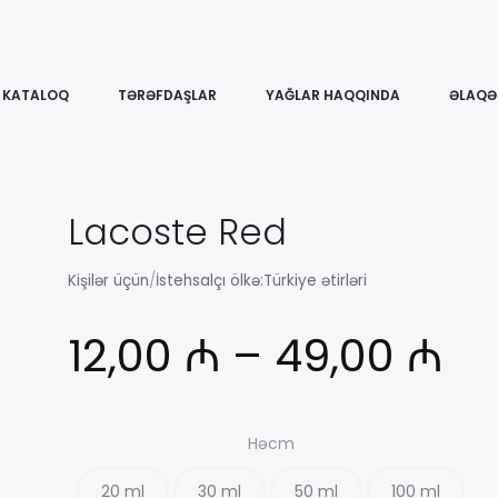
KATALOQ
TƏRƏFDAŞLAR
YAĞLAR HAQQINDA
ƏLAQƏ
Lacoste Red
Kişilər üçün
/
İstehsalçı ölkə:
Türkiye ətirləri
Ди
12,00
₼
–
49,00
₼
це
Həcm
20 ml
30 ml
50 ml
100 ml