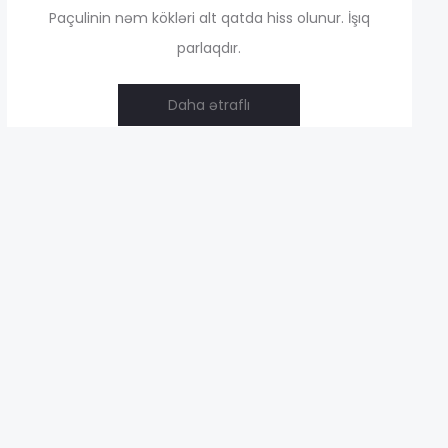
,00 ₼
Paçulinin nəm kökləri alt qatda hiss olunur. İşıq
parlaqdır.
Daha ətraflı
,00 ₼