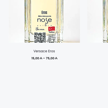
Этот
Versace Eros
товар
Диапазон
15,00
₼
–
75,00
₼
имеет
цен:
несколько
15,00 ₼
вариаций.
–
Опции
75,00 ₼
можно
выбрать
на