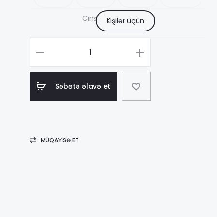
12
Cins
Kişilər üçün
–
Məhsul
sayı
49
Lacoste
Səbətə əlavə et
Red
MÜQAYISƏ ET