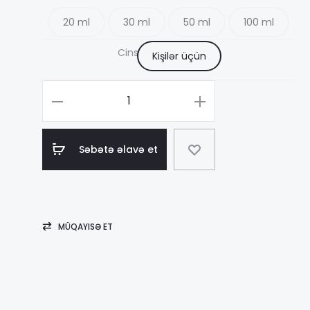
20 ml
30 ml
50 ml
100 ml
17
Cins
Kişilər üçün
–
Məhsul
sayı
68
Givenchy
Səbətə əlavə et
Gentlemen
Only
MÜQAYISƏ ET