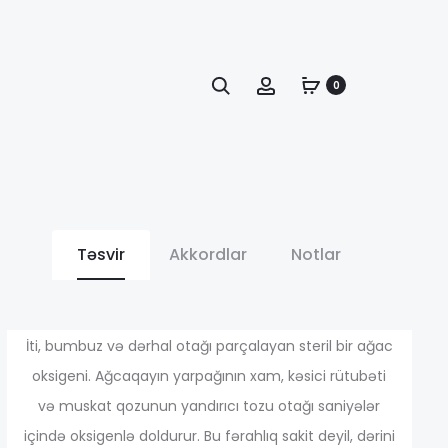
Axtarış
Account
0
Təsvir
Akkordlar
Notlar
апазон
İti, bumbuz və dərhal otağı parçalayan steril bir ağac
oksigeni. Ağcaqayın yarpağının xam, kəsici rütubəti
və muskat qozunun yandırıcı tozu otağı saniyələr
н:
içində oksigenlə doldurur. Bu fərahlıq sakit deyil, dərini