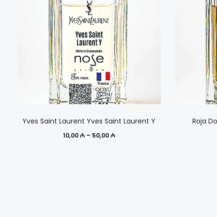
Этот
Yves Saint Laurent Yves Saint Laurent Y
Roja D
товар
Диапазон
10,00
₼
–
50,00
₼
имеет
цен:
несколько
10,00 ₼
вариаций.
–
Опции
50,00 ₼
можно
выбрать