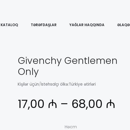
KATALOQ
TƏRƏFDAŞLAR
YAĞLAR HAQQINDA
ƏLAQƏ
Givenchy Gentlemen
Only
Kişilər üçün
/
İstehsalçı ölkə:
Türkiye ətirləri
Ди
17,00
₼
–
68,00
₼
це
Həcm