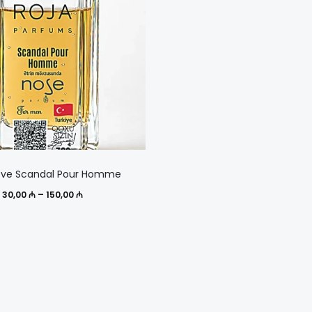
Этот
ove Scandal Pour Homme
товар
Диапазон
30,00
₼
–
150,00
₼
имеет
цен:
несколько
30,00 ₼
вариаций.
–
Опции
150,00 ₼
можно
выбрать