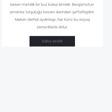
kəsən metalik bir buz küləyi kimidir. Berqamotun
amansız turşuluğu havanı dərindən şəffaflaşdırır.
,00 ₼
Məkan dərhal aydınlaşır, hər künc bu soyuq
zərrəciklərlə dolur.
Daha ətraflı
,00 ₼