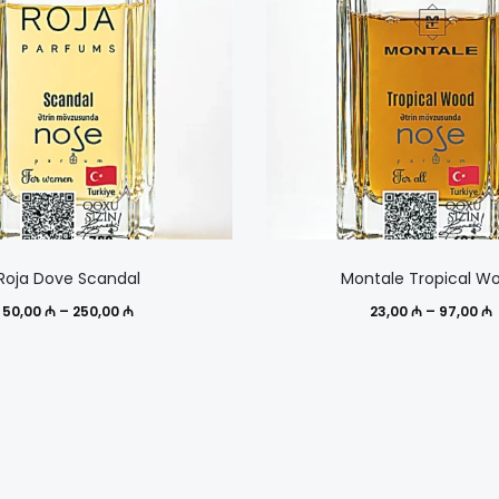
Этот
Roja Dove Scandal
Montale Tropical W
товар
Диапазон
Д
50,00
₼
–
250,00
₼
23,00
₼
–
97,00
₼
имеет
цен:
ц
несколько
50,00 ₼
2
вариаций.
–
Опции
250,00 ₼
9
можно
выбрать