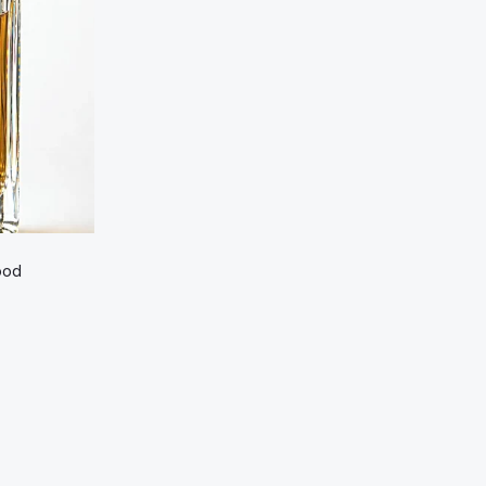
Этот
ood
товар
иапазон
имеет
ен:
несколько
3,00 ₼
вариаций.
–
Опции
7,00 ₼
можно
выбрать