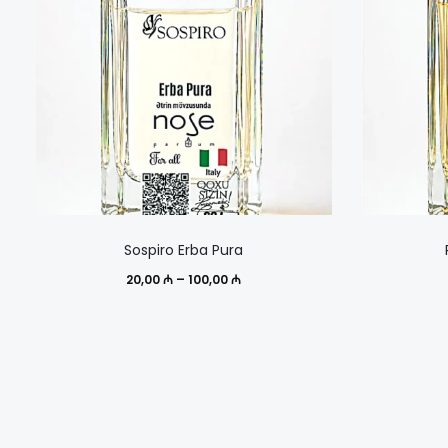
Этот
Sospiro Erba Pura
товар
Диапазон
20,00
₼
–
100,00
₼
имеет
цен:
несколько
20,00 ₼
вариаций.
–
Опции
100,00 ₼
можно
выбрать