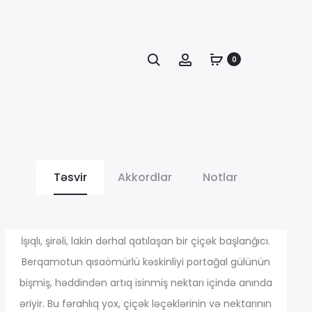
Axtarış
Account
0
Təsvir
Akkordlar
Notlar
апазон
İşıqlı, şirəli, lakin dərhal qatılaşan bir çiçək başlanğıcı.
Berqamotun qısaömürlü kəskinliyi portağal gülünün
bişmiş, həddindən artıq isinmiş nektarı içində anında
н:
əriyir. Bu fərahlıq yox, çiçək ləçəklərinin və nektarının