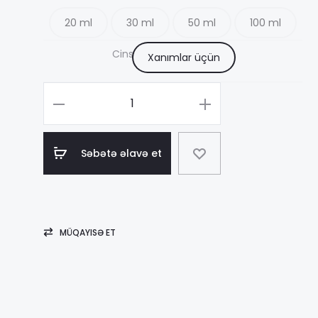
20 ml
30 ml
50 ml
100 ml
17
Cins
Xanımlar üçün
–
Məhsul
sayı
68
Giorgio
Səbətə əlavə et
Armani
My
Way
MÜQAYISƏ ET