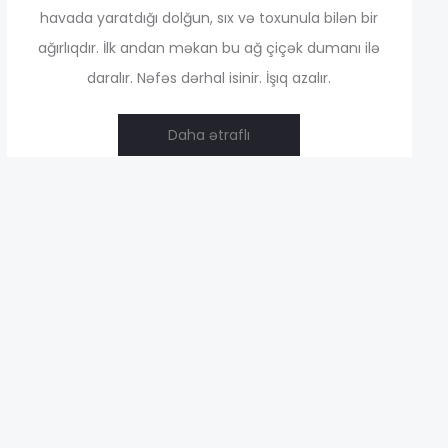
havada yaratdığı dolğun, sıx və toxunula bilən bir
ağırlıqdır. İlk andan məkan bu ağ çiçək dumanı ilə
,00 ₼
daralır. Nəfəs dərhal isinir. İşıq azalır.
Daha ətraflı
,00 ₼