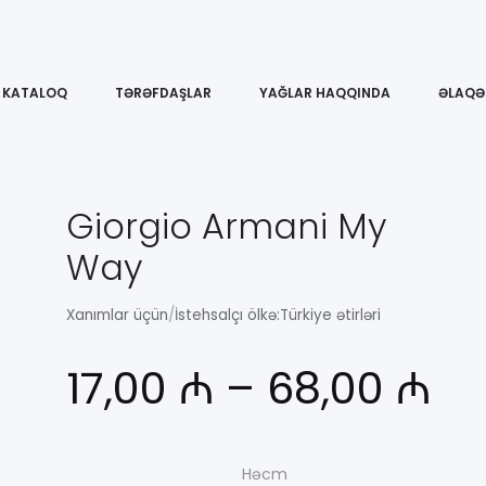
KATALOQ
TƏRƏFDAŞLAR
YAĞLAR HAQQINDA
ƏLAQƏ
Giorgio Armani My
Way
Xanımlar üçün
/
İstehsalçı ölkə:
Türkiye ətirləri
Ди
17,00
₼
–
68,00
₼
це
Həcm