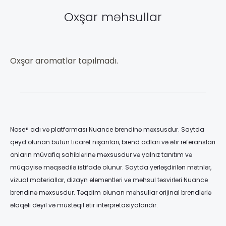
Oxşar məhsullar
Oxşar aromatlar tapılmadı.
Nose® adı və platforması Nuance brendinə məxsusdur. Saytda
qeyd olunan bütün ticarət nişanları, brend adları və ətir referansları
onların müvafiq sahiblərinə məxsusdur və yalnız tanıtım və
müqayisə məqsədilə istifadə olunur. Saytda yerləşdirilən mətnlər,
vizual materiallar, dizayn elementləri və məhsul təsvirləri Nuance
brendinə məxsusdur. Təqdim olunan məhsullar orijinal brendlərlə
əlaqəli deyil və müstəqil ətir interpretasiyalarıdır.