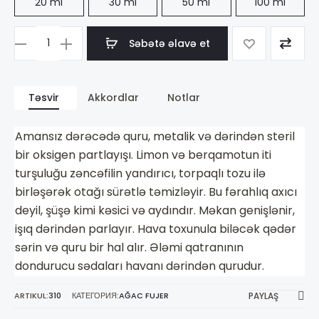
20 ml
30 ml
50 ml
100 ml
Səbətə əlavə et
Məhsul
sayı
Dior
Təsvir
Akkordlar
Notlar
Dior
Homme
Amansız dərəcədə quru, metalik və dərindən steril
Sport
bir oksigen partlayışı. Limon və berqamotun iti
turşuluğu zəncəfilin yandırıcı, torpaqlı tozu ilə
birləşərək otağı sürətlə təmizləyir. Bu fərahlıq axıcı
deyil, şüşə kimi kəsici və aydındır. Məkan genişlənir,
işıq dərindən parlayır. Hava toxunula biləcək qədər
sərin və quru bir hal alır. Ələmi qatranının
dondurucu sədaları havanı dərindən qurudur.
ARTIKUL:
310
КАТЕГОРИЯ:
AĞAC FUJER
PAYLAŞ