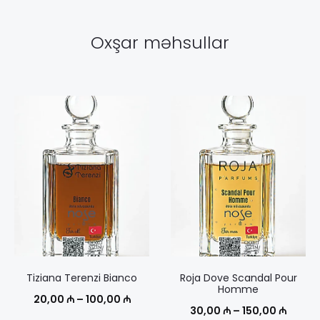
Oxşar məhsullar
Tiziana Terenzi Bianco
Roja Dove Scandal Pour
Homme
Диапазон
20,00
₼
–
100,00
₼
Диапа
30,00
₼
–
150,00
₼