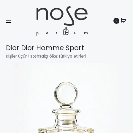
0
Search
Dior Dior Homme Sport
Kişilər üçün
/
İstehsalçı ölkə:
Türkiye ətirləri