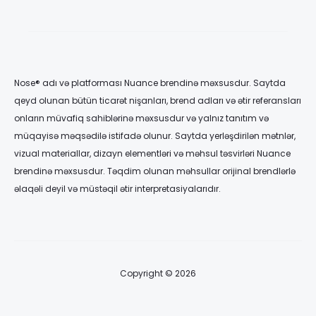
Nose® adı və platforması Nuance brendinə məxsusdur. Saytda
qeyd olunan bütün ticarət nişanları, brend adları və ətir referansları
onların müvafiq sahiblərinə məxsusdur və yalnız tanıtım və
müqayisə məqsədilə istifadə olunur. Saytda yerləşdirilən mətnlər,
vizual materiallar, dizayn elementləri və məhsul təsvirləri Nuance
brendinə məxsusdur. Təqdim olunan məhsullar orijinal brendlərlə
əlaqəli deyil və müstəqil ətir interpretasiyalarıdır.
Copyright © 2026