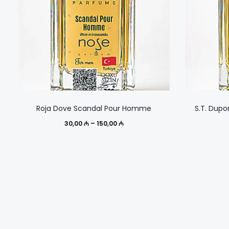
Этот
Roja Dove Scandal Pour Homme
S.T. Dup
товар
Диапазон
30,00
₼
–
150,00
₼
имеет
цен:
несколько
30,00 ₼
вариаций.
–
Опции
150,00 ₼
можно
выбрать
на