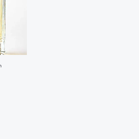
Этот
h
товар
иапазон
имеет
ен:
несколько
5,00 ₼
вариаций.
–
Опции
5,00 ₼
можно
выбрать
на