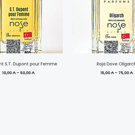
Этот
ont S.T. Dupont pour Femme
Roja Dove Oligarc
товар
Диапазон
Д
10,00
₼
–
50,00
₼
15,00
₼
–
75,00
₼
имеет
цен:
ц
несколько
10,00 ₼
1
вариаций.
–
Опции
50,00 ₼
7
можно
выбрать
на