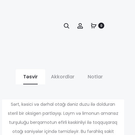
Axtarış
Account
0
Təsvir
Akkordlar
Notlar
иапазон
Sərt, kəsici və dərhal otağı dəniz duzu ilə dolduran
steril bir oksigen partlayışı. Laym və limonun amansız
ен:
turşuluğu berqamotun efirli kəskinliyi ilə toqquşaraq
otağı saniyələr içində təmizləyir. Bu fərahlıq sakit