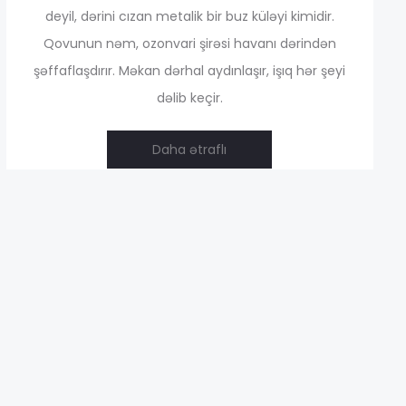
4,00 ₼
deyil, dərini cızan metalik bir buz küləyi kimidir.
Qovunun nəm, ozonvari şirəsi havanı dərindən
şəffaflaşdırır. Məkan dərhal aydınlaşır, işıq hər şeyi
dəlib keçir.
Daha ətraflı
37,00 ₼