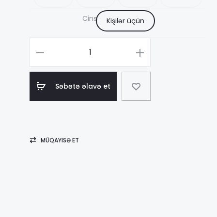
3
Cins
Kişilər üçün
–
Məhsul
sayı
1
Creed
Səbətə əlavə et
Erolfa
MÜQAYISƏ ET