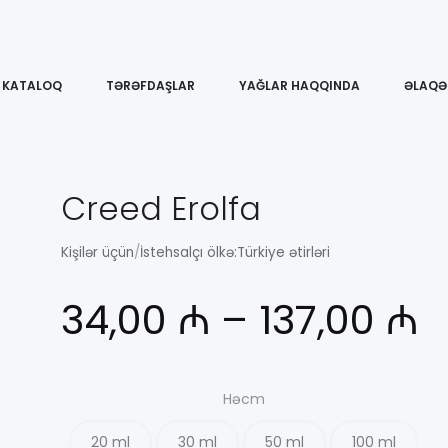
KATALOQ
TƏRƏFDAŞLAR
YAĞLAR HAQQINDA
ƏLAQƏ
Creed Erolfa
Kişilər üçün
/
İstehsalçı ölkə:
Türkiye ətirləri
Д
34,00
₼
–
137,00
₼
ц
Həcm
20 ml
30 ml
50 ml
100 ml