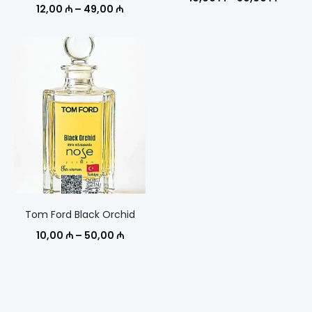
Диапазон
12,00
₼
–
49,00
₼
цен:
цен:
10,00 
12,00 ₼
–
–
50,00 
49,00 ₼
Tom Ford Black Orchid
Диапазон
10,00
₼
–
50,00
₼
цен:
10,00 ₼
–