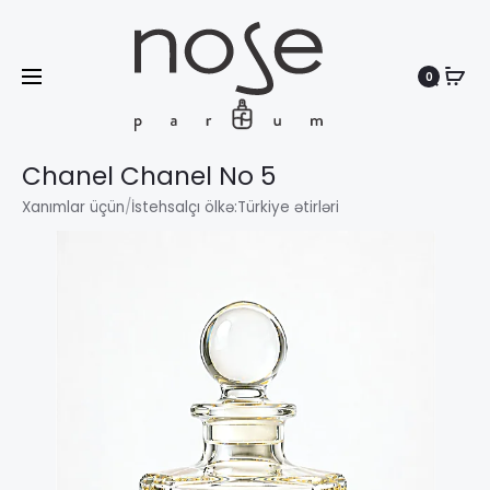
0
Search
Chanel Chanel No 5
Xanımlar üçün
/
İstehsalçı ölkə:
Türkiye ətirləri