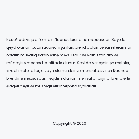
50,00 ₼
Nose® adı və platforması Nuance brendinə məxsusdur. Saytda
qeyd olunan bütün ticarət nişanları, brend adları və ətir referansları
onların müvafiq sahiblərinə məxsusdur və yalnız tanıtım və
müqayisə məqsədilə istifadə olunur. Saytda yerləşdirilən mətnlər,
vizual materiallar, dizayn elementləri və məhsul təsvirləri Nuance
brendinə məxsusdur. Təqdim olunan məhsullar orijinal brendlərlə
əlaqəli deyil və müstəqil ətir interpretasiyalarıdır.
Copyright © 2026