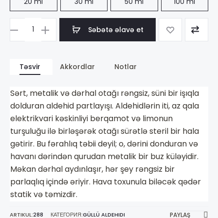
20 ml
30 ml
50 ml
100 ml
Səbətə əlavə et
Məhsul
sayı
Chanel
Təsvir
Akkordlar
Notlar
Chanel
No
Sərt, metalik və dərhal otağı rəngsiz, süni bir işıqla
5
dolduran aldehid partlayışı. Aldehidlərin iti, az qala
elektrikvari kəskinliyi berqamot və limonun
turşuluğu ilə birləşərək otağı sürətlə steril bir hala
gətirir. Bu fərahlıq təbii deyil; o, dərini donduran və
havanı dərindən qurudan metalik bir buz küləyidir.
Məkan dərhal aydınlaşır, hər şey rəngsiz bir
parlaqlıq içində əriyir. Hava toxunula biləcək qədər
statik və təmizdir.
ARTIKUL:
288
КАТЕГОРИЯ:
GÜLLÜ ALDEHIDI
PAYLAŞ