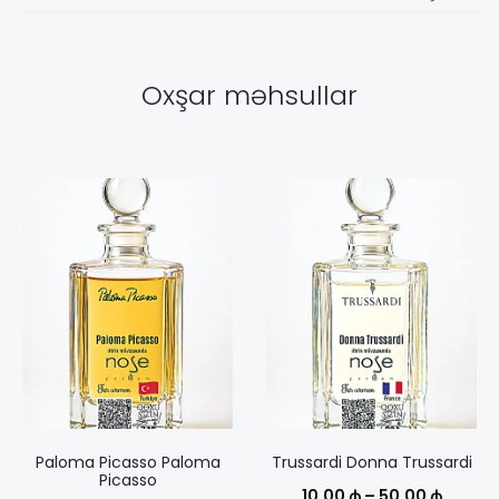
Oxşar məhsullar
Paloma Picasso Paloma
Trussardi Donna Trussardi
Picasso
Диапаз
10,00
₼
–
50,00
₼