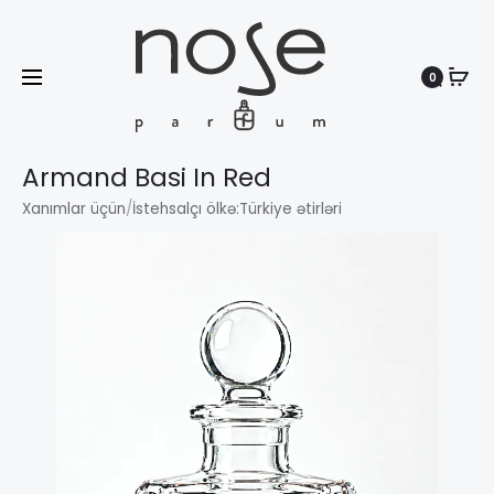
0
Search
Armand Basi In Red
Xanımlar üçün
/
İstehsalçı ölkə:
Türkiye ətirləri