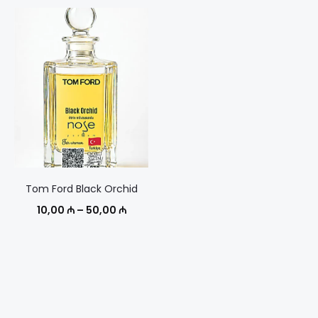
цен:
цен:
10,00 ₼
15,00 ₼
–
–
50,00 ₼
75,00 
Tom Ford Black Orchid
Диапазон
10,00
₼
–
50,00
₼
цен:
10,00 ₼
–
50,00 ₼