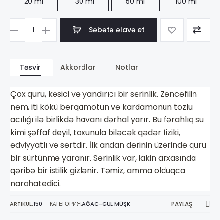
20 ml
30 ml
50 ml
100 ml
Səbətə əlavə et
Məhsul
sayı
Armand
Təsvir
Akkordlar
Notlar
Basi
In
Çox quru, kəsici və yandırıcı bir sərinlik. Zəncəfilin
Red
nəm, iti kökü berqamotun və kardamonun tozlu
acılığı ilə birlikdə havanı dərhal yarır. Bu fərahlıq su
kimi şəffaf deyil, toxunula biləcək qədər fiziki,
ədviyyatlı və sərtdir. İlk andan dərinin üzərində quru
bir sürtünmə yaranır. Sərinlik var, lakin arxasında
qəribə bir istilik gizlənir. Təmiz, amma olduqca
narahatedici.
ARTIKUL:
150
КАТЕГОРИЯ:
AĞAC-GÜL MÜŞK
PAYLAŞ