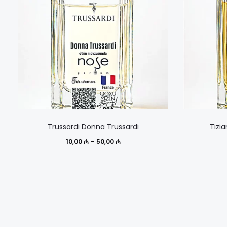
Этот
Trussardi Donna Trussardi
Tizi
товар
Диапазон
10,00
₼
–
50,00
₼
имеет
цен:
несколько
10,00 ₼
вариаций.
–
Опции
50,00 ₼
можно
выбрать