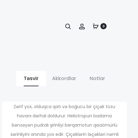
Axtarış
Account
0
Təsvir
Akkordlar
Notlar
иапазон
Zərif yox, olduqca qatı və boğucu bir çiçək tozu
havanı dərhal doldurur. Heliotropun badama
bənzəyən pudralı şirinliyi berqamotun qısaömürlü
н:
sərinliyini anında yox edir. Çiçəklərin ləçəkləri nəmli