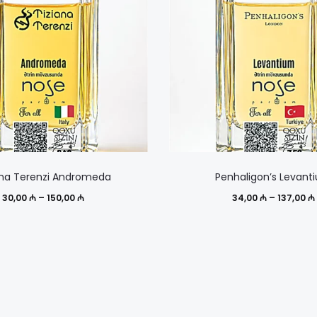
Этот
ana Terenzi Andromeda
Penhaligon’s Levant
товар
Диапазон
30,00
₼
–
150,00
₼
34,00
₼
–
137,00
₼
имеет
цен:
несколько
30,00 ₼
вариаций.
–
Опции
150,00 ₼
можно
выбрать