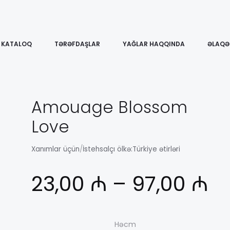
KATALOQ
TƏRƏFDAŞLAR
YAĞLAR HAQQINDA
ƏLAQƏ
Amouage Blossom
Love
Xanımlar üçün
/
İstehsalçı ölkə:
Türkiye ətirləri
Д
23,00
₼
–
97,00
₼
це
Həcm