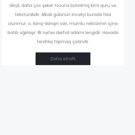
deyil, daha çox şəkər tozuna batırılmış kimi quru və
teksturalıdır. Albalı gülünün incəliyi burada hiss
,00 ₼
olunmur; o, ilanq-ilanqın sarı, mumlu nektarının içinə
batıb ağırlaşır. İlk nəfəs dərhal adamı ləngidir. Havada
fərahlıq tapmaq çətindir.
Daha ətraflı
,00 ₼