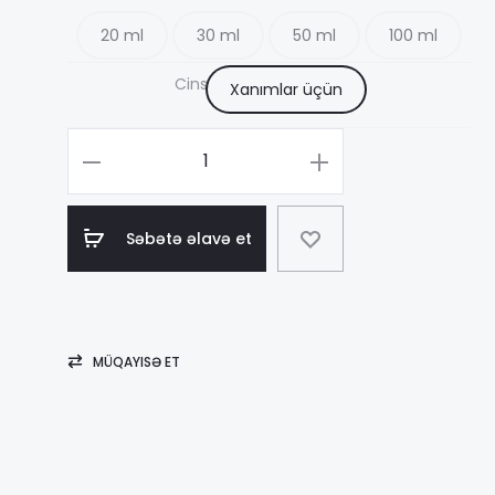
20 ml
30 ml
50 ml
100 ml
23
Cins
Xanımlar üçün
–
Məhsul
sayı
97
Amouage
Səbətə əlavə et
Blossom
Love
MÜQAYISƏ ET