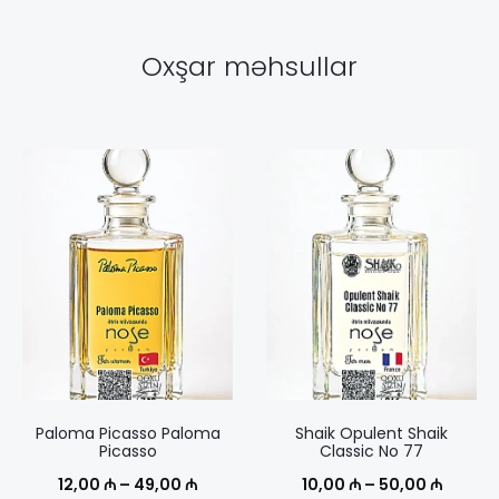
Oxşar məhsullar
Paloma Picasso Paloma
Shaik Opulent Shaik
Picasso
Classic No 77
Диапазон
Диапаз
12,00
₼
–
49,00
₼
10,00
₼
–
50,00
₼