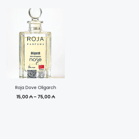
цен:
цен:
12,00 ₼
10,00 
–
–
49,00 ₼
50,00 
Roja Dove Oligarch
Диапазон
15,00
₼
–
75,00
₼
цен:
15,00 ₼
–
75,00 ₼