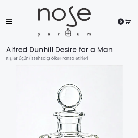
0
Search
Alfred Dunhill Desire for a Man
Kişilər üçün
/
İstehsalçı ölkə:
Fransa ətirləri