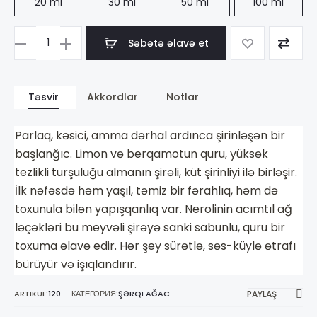
20 ml
30 ml
50 ml
100 ml
Səbətə əlavə et
Məhsul
sayı
Alfred
Təsvir
Akkordlar
Notlar
Dunhill
Desire
Parlaq, kəsici, amma dərhal ardınca şirinləşən bir
for
başlanğıc. Limon və berqamotun quru, yüksək
a
tezlikli turşuluğu almanın şirəli, küt şirinliyi ilə birləşir.
İlk nəfəsdə həm yaşıl, təmiz bir fərahlıq, həm də
Man
toxunula bilən yapışqanlıq var. Nerolinin acımtıl ağ
ləçəkləri bu meyvəli şirəyə sanki sabunlu, quru bir
toxuma əlavə edir. Hər şey sürətlə, səs-küylə ətrafı
bürüyür və işıqlandırır.
ARTIKUL:
120
КАТЕГОРИЯ:
ŞƏRQI AĞAC
PAYLAŞ