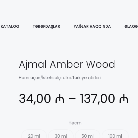
KATALOQ
TƏRƏFDAŞLAR
YAĞLAR HAQQINDA
ƏLAQƏ
Ajmal Amber Wood
Hamı üçün
/
İstehsalçı ölkə:
Türkiye ətirləri
Д
34,00
₼
–
137,00
₼
ц
Həcm
20 ml
30 ml
50 ml
100 ml