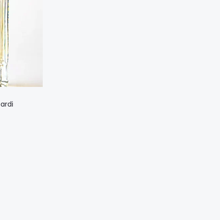
Этот
ardi
товар
иапазон
имеет
ен:
несколько
0,00 ₼
вариаций.
–
Опции
0,00 ₼
можно
выбрать
на