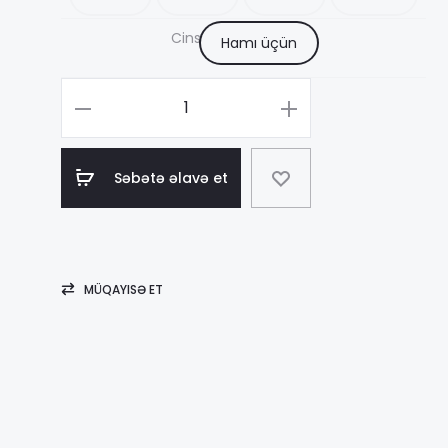
3
Cins
Hamı üçün
–
Məhsul
sayı
1
Ajmal
Səbətə əlavə et
Amber
Wood
MÜQAYISƏ ET