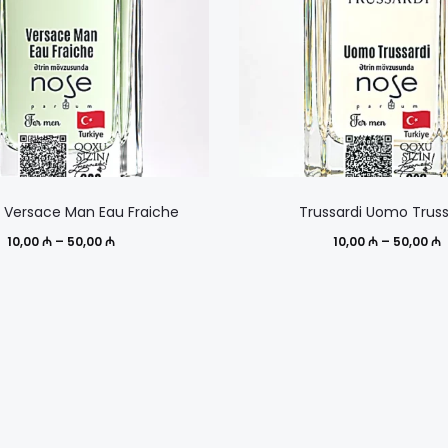
Этот
 Versace Man Eau Fraiche
Trussardi Uomo Truss
товар
Диапазон
Д
10,00
₼
–
50,00
₼
10,00
₼
–
50,00
₼
имеет
цен:
ц
несколько
10,00 ₼
1
вариаций.
–
Опции
50,00 ₼
5
можно
выбрать
на