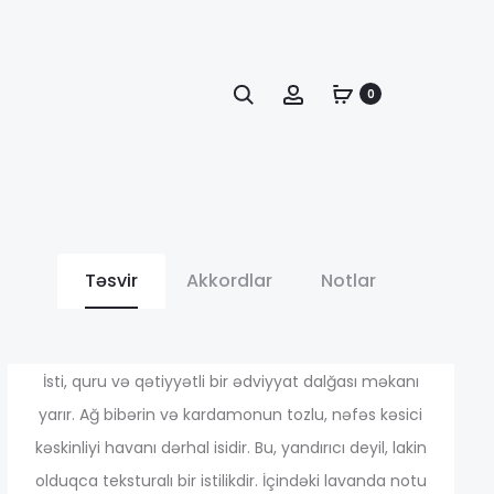
Axtarış
Account
0
Təsvir
Akkordlar
Notlar
иапазон
İsti, quru və qətiyyətli bir ədviyyat dalğası məkanı
yarır. Ağ bibərin və kardamonun tozlu, nəfəs kəsici
ен:
kəskinliyi havanı dərhal isidir. Bu, yandırıcı deyil, lakin
olduqca teksturalı bir istilikdir. İçindəki lavanda notu