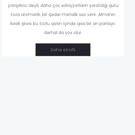
4,00 ₼
yatışdırıcı deyil, daha çox ədviyyatların yaratdığı quru
toza aromatik, bir qədər metalik səs verir. Almanın
kəsik şirəsi bu tozlu qatın içində qısa bir an parlayır,
dərhal da yox olur.
Daha ətraflı
37,00 ₼