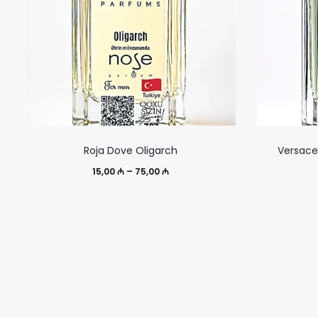
Этот
Roja Dove Oligarch
Versace
товар
Диапазон
15,00
₼
–
75,00
₼
имеет
цен:
несколько
15,00 ₼
вариаций.
–
Опции
75,00 ₼
можно
выбрать
на